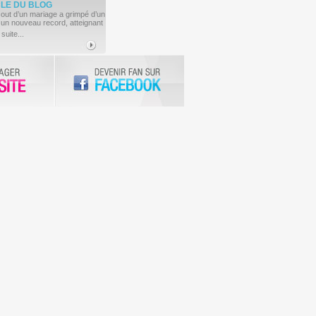
CLE
DU BLOG
cout d’un mariage a grimpé d’un
 un nouveau record, atteignant
 suite...