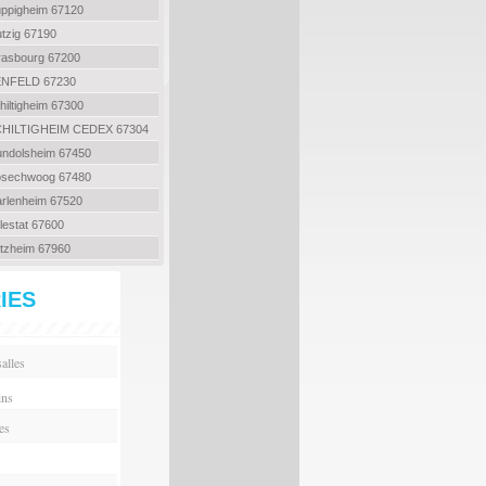
Duppigheim 67120
utzig 67190
Strasbourg 67200
 BENFELD 67230
chiltigheim 67300
e SCHILTIGHEIM CEDEX 67304
Mundolsheim 67450
 Rosechwoog 67480
Marlenheim 67520
elestat 67600
Entzheim 67960
IES
alles
ins
es