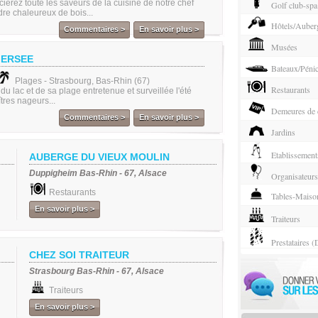
ierez toute les saveurs de la cuisine de notre chef
Golf club-spa
re chaleureux de bois...
Hôtels/Auber
Commentaires >
En savoir plus >
Musées
GERSEE
Bateaux/Péni
Plages - Strasbourg, Bas-Rhin (67)
Restaurants
du lac et de sa plage entretenue et surveillée l'été
tres nageurs...
Demeures de c
Commentaires >
En savoir plus >
Jardins
Etablissement
AUBERGE DU VIEUX MOULIN
Duppigheim Bas-Rhin - 67, Alsace
Organisateurs
Restaurants
Tables-Maison
En savoir plus >
Traiteurs
Prestataires (
CHEZ SOI TRAITEUR
Strasbourg Bas-Rhin - 67, Alsace
Traiteurs
En savoir plus >