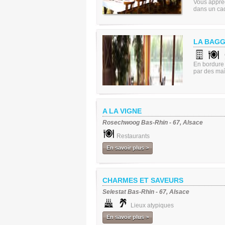
Vous appréc
dans un cad
LA BAG
En bordure 
par des maî
A LA VIGNE
Rosechwoog Bas-Rhin - 67, Alsace
Restaurants
En savoir plus >
CHARMES ET SAVEURS
Selestat Bas-Rhin - 67, Alsace
Lieux atypiques
En savoir plus >