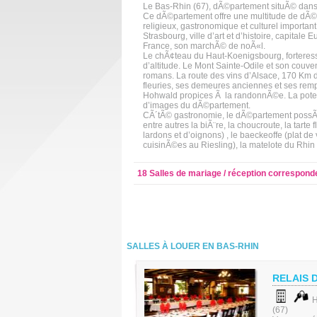
Le Bas-Rhin (67), dÃ©partement situÃ© dans 
Ce dÃ©partement offre une multitude de dÃ©co
religieux, gastronomique et culturel important
Strasbourg, ville d’art et d’histoire, capitale
France, son marchÃ© de noÃ«l.
Le chÃ¢teau du Haut-Koenigsbourg, forteress
d’altitude. Le Mont Sainte-Odile et son couve
romans. La route des vins d’Alsace, 170 K
fleuries, ses demeures anciennes et ses remp
Hohwald propices Ã la randonnÃ©e. La poter
d’images du dÃ©partement.
CÃ´tÃ© gastronomie, le dÃ©partement possÃ
entre autres la biÃ¨re, la choucroute, la tar
lardons et d’oignons) , le baeckeoffe (plat
cuisinÃ©es au Riesling), la matelote du Rhin 
18 Salles de mariage / réception correspond
SALLES À LOUER EN BAS-RHIN
RELAIS 
H
(67)