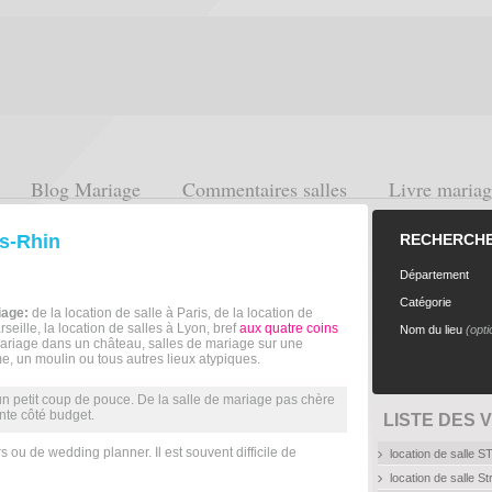
Blog Mariage
Commentaires salles
Livre maria
as-Rhin
RECHERCHE 
Département
Catégorie
iage:
de la location de salle à Paris, de la location de
seille, la location de salles à Lyon, bref
aux quatre coins
Nom du lieu
(opti
mariage dans un château, salles de mariage sur une
, un moulin ou tous autres lieux atypiques.
 petit coup de pouce. De la salle de mariage pas chère
ante côté budget.
LISTE DES 
 ou de wedding planner. Il est souvent difficile de
location de sall
location de salle 