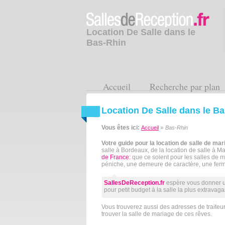
Location De Salle dans le
Bas-Rhin
Accueil
Recherche par plan
Location De Salle dans le B
Vous êtes ici:
»
Accueil
Bas-Rhin
Votre guide pour la location de salle de mar
salle à Bordeaux, de la location de salle à Mar
de France:
que ce soient pour les salles de 
péniche, une demeure de caractère, une ferme
SallesDeReception.fr
espère vous donner un
pour petit budget à la salle la plus extravag
Vous trouverez aussi des adresses de traiteurs
trouver la salle de mariage de ces rêves.