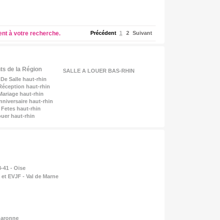
ent à votre recherche.
Précédent
1
2
Suivant
s de la Région
SALLE A LOUER BAS-RHIN
 De Salle
haut-rhin
 Réception
haut-rhin
 Mariage
haut-rhin
nniversaire
haut-rhin
s Fetes
haut-rhin
Louer
haut-rhin
-41 - Oise
 et EVJF - Val de Marne
Garonne