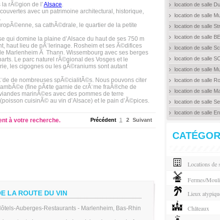
la rÃ©gion de l'
Alsace
.
location de salle 
uvertes avec un patrimoine architectural, historique,
location de salle M
.
 EuropÃ©enne, sa cathÃ©drale, le quartier de la petite
location de salle 
location de salle
e qui domine la plaine d’Alsace du haut de ses 750 m
nt, haut lieu de pÃ¨lerinage. Rosheim et ses Ã©difices
location de salle S
m de Marlenheim Ã Thann. Wissembourg avec ses berges
location de sall
arts. Le parc naturel rÃ©gional des Vosges et le
ie, les cigognes ou les gÃ©raniums sont autant
location de salle 
¨de de nombreuses spÃ©cialitÃ©s. Nous pouvons citer
location de salle
te flambÃ©e (fine pÃ¢te garnie de crÃ¨me fraÃ®che de
location de salle 
 de viandes marinÃ©es avec des pommes de terre
(poisson cuisinÃ© au vin d’Alsace) et le pain d’Ã©pices.
location de salle S
location de salle 
ent à votre recherche.
Précédent
1
2
Suivant
CATÉGOR
Locations de s
Fermes/Moul
DE LA ROUTE DU VIN
Lieux atypiqu
Châteaux
ôtels-Auberges-Restaurants - Marlenheim, Bas-Rhin