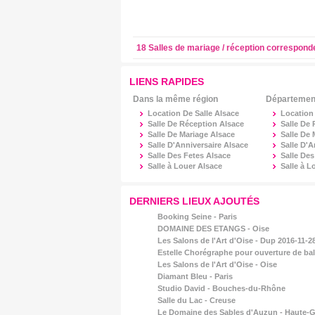
18 Salles de mariage / réception correspond
LIENS RAPIDES
Dans la même région
Département
Location De Salle Alsace
Location
Salle De Réception Alsace
Salle De
Salle De Mariage Alsace
Salle De
Salle D'Anniversaire Alsace
Salle D'A
Salle Des Fetes Alsace
Salle De
Salle à Louer Alsace
Salle à 
DERNIERS LIEUX AJOUTÉS
Booking Seine - Paris
DOMAINE DES ETANGS - Oise
Les Salons de l'Art d'Oise - Dup 2016-11-28
Estelle Chorégraphe pour ouverture de bal
Les Salons de l'Art d'Oise - Oise
Diamant Bleu - Paris
Studio David - Bouches-du-Rhône
Salle du Lac - Creuse
Le Domaine des Sables d'Auzun - Haute-