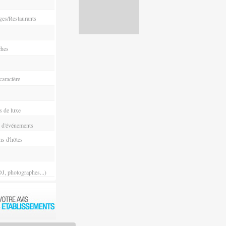
ges/Restaurants
ches
aractère
s de luxe
 d'événements
s d'hôtes
DJ, photographes...)