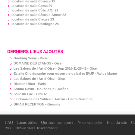
location de salle
Corrèze 19
location de salle
Corse 20
location de salle
Côte d'Or 21
location de salle
Côtes d'Armor 22
location de salle
Creuse 23
location de salle
Dordogne 24
DERNIERS LIEUX AJOUTÉS
Booking Seine - Paris
DOMAINE DES ETANGS - Oise
Les Salons de l'Art d'Oise - Dup 2016-11-28-41 - Oise
Estelle Chorégraphe pour ouverture de bal et EVJF - Val de Marne
Les Salons de l'Art d'Oise - Oise
Diamant Bleu - Paris
Studio David - Bouches-du-Rhône
Salle du Lac - Creuse
Le Domaine des Sables d'Auzun - Haute-Garonne
BRIAU RECEPTION - Gironde
FAQ
Liens utiles
Qui sommes-nous?
Nous contacter
Plan du site
Co
2008 - 2026 © SallesDeReception.fr