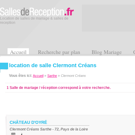
Location de salles de mariage & salles de
reception
Accueil
Recherche par plan
Blog Mariage
location de salle Clermont Créans
Vous êtes ici:
»
»
Accueil
Sarthe
Clermont Créans
1 Salle de mariage / réception correspond à votre recherche.
CHÂTEAU D'OYRÉ
Clermont Créans Sarthe - 72, Pays de la Loire