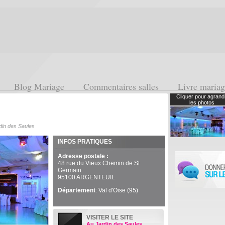
Blog Mariage
Commentaires salles
Livre maria
Cliquer pour agrand
les photos
din des Saules
INFOS PRATIQUES
Adresse postale :
48 rue du Vieux Chemin de St
Germain
95100 ARGENTEUIL
Département
: Val d'Oise (95)
VISITER LE SITE
Au Jardin des Saules