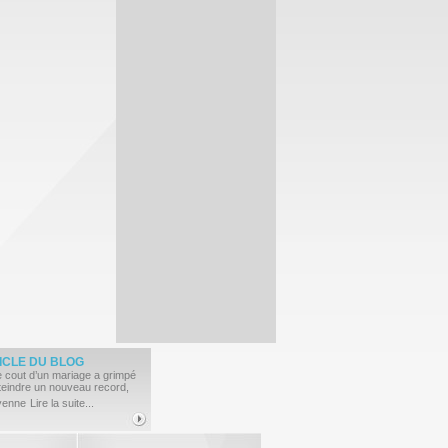
ICLE
DU BLOG
e cout d’un mariage a grimpé
tteindre un nouveau record,
yenne
Lire la suite...