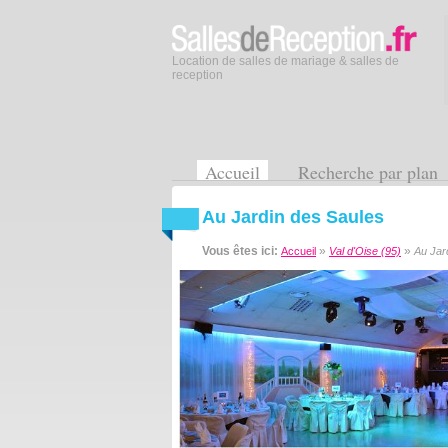
Location de salles de mariage & salles de
reception
Accueil
Recherche par plan
Au Jardin des Saules
Vous êtes ici:
»
»
Accueil
Val d'Oise (95)
Au Jar