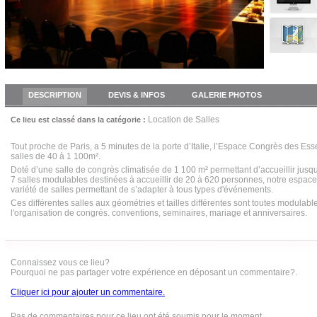
DESCRIPTION
DEVIS & INFOS
GALERIE PHOTOS
Location de Salles
Ce lieu est classé dans la catégorie :
Tout proche de Paris, a 5 minutes de la porte d’Italie, l’Espace Congrès des Es
salles de 40 à 1 100m².
Doté d’une salle de congrès climatisée de 1 100 m² permettant d’accueillir jusq
7 salles modulables destinées à accueillir de 20 à 620 personnes, notre espac
variété de salles permettant de s’adapter à tous types d'événements.
Ces différentes salles aux géométries et tailles différentes sont toutes modulabl
l'organisation de congrés. conventions, seminaires, mariage et anniversaires.
Connaissez vous ce lieu?
Pourquoi ne pas partager votre expérience en déposant un commentaire?.
Cliquer ici pour ajouter un commentaire.
Pas de commentaires pour ce lieu ont été soumis pour le moment.