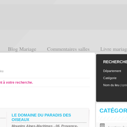
Blog Mariage
Commentaires salles
Livre maria
RECHERCHE 
Département
ins
Catégorie
nt à votre recherche.
Nom du lieu
(opti
CATÉGOR
LE DOMAINE DU PARADIS DES
OISEAUX
Mougins Alpes-Maritimes - 06, Provence-
Locations de s