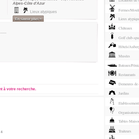
Alpes-Côte d'Azur
Fermes/Moul
Lieux atypiques
Lieux atypiqu
En savoir plus >
Châteaux
Golf club-spa
Hôtels/Auber
Musées
Bateaux/Péni
Restaurants
Demeures de c
nt à votre recherche.
Jardins
Etablissement
Organisateurs
Tables-Maison
Traiteurs
 4