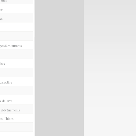
ins
es
ges/Restaurants
ches
aractère
s de luxe
 d'événements
s d'hôtes