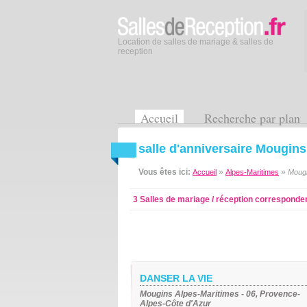
Location de salles de mariage & salles de
reception
Accueil
Recherche par plan
salle d'anniversaire Mougins
Vous êtes ici:
»
»
Accueil
Alpes-Maritimes
Moug
3 Salles de mariage / réception corresponde
DANSER LA VIE
Mougins Alpes-Maritimes - 06, Provence-
Alpes-Côte d'Azur