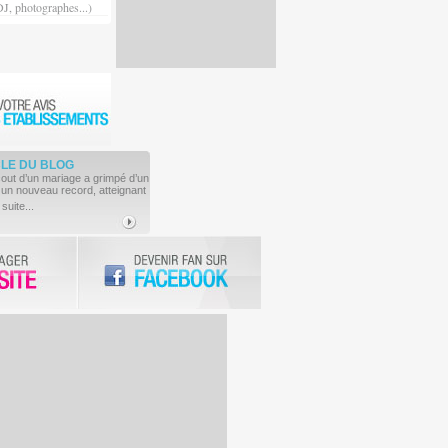
DJ, photographes...)
CLE
DU BLOG
cout d’un mariage a grimpé d’un
 un nouveau record, atteignant
 suite...