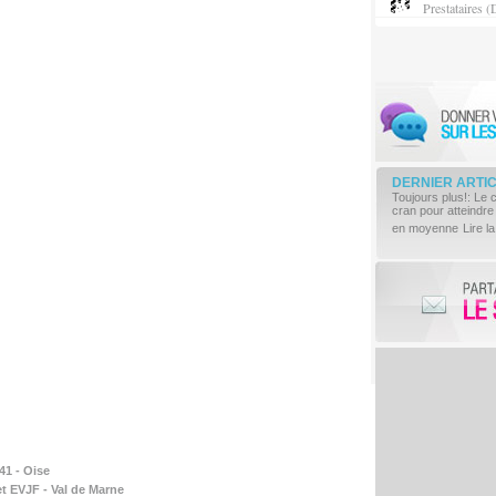
Prestataires (
DERNIER ARTI
Toujours plus!: Le 
cran pour atteindre
en moyenne
Lire la
41 - Oise
t EVJF - Val de Marne