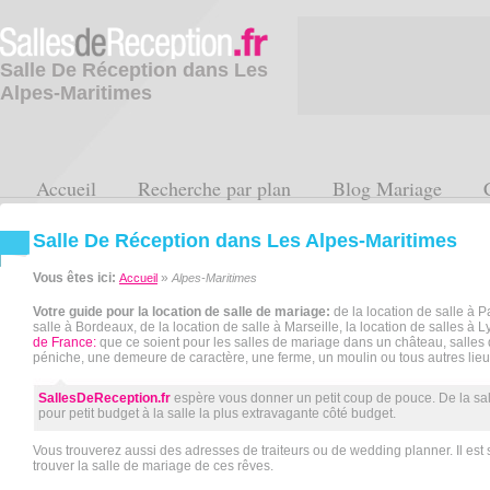
Salle De Réception dans Les
Alpes-Maritimes
Accueil
Recherche par plan
Blog Mariage
Salle De Réception dans Les Alpes-Maritimes
Vous êtes ici:
»
Accueil
Alpes-Maritimes
Votre guide pour la location de salle de mariage:
de la location de salle à Pa
salle à Bordeaux, de la location de salle à Marseille, la location de salles à L
de France:
que ce soient pour les salles de mariage dans un château, salles
péniche, une demeure de caractère, une ferme, un moulin ou tous autres lieu
SallesDeReception.fr
espère vous donner un petit coup de pouce. De la sa
pour petit budget à la salle la plus extravagante côté budget.
Vous trouverez aussi des adresses de traiteurs ou de wedding planner. Il est s
trouver la salle de mariage de ces rêves.