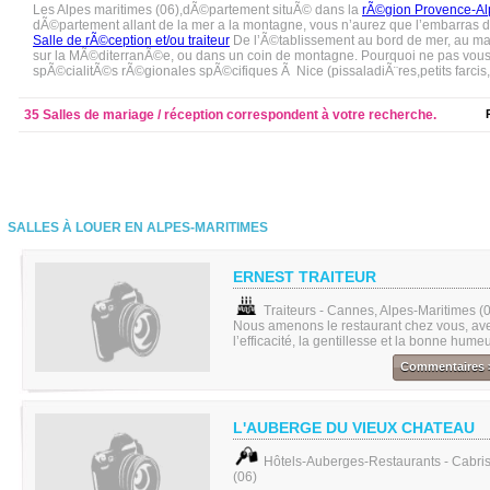
Les Alpes maritimes (06),dÃ©partement situÃ© dans la
rÃ©gion Provence-Al
dÃ©partement allant de la mer a la montagne, vous n’aurez que l’embarras du
Salle de rÃ©ception et/ou traiteur
De l’Ã©tablissement au bord de mer, au m
sur la MÃ©diterranÃ©e, ou dans un coin de montagne. Pourquoi ne pas vous l
spÃ©cialitÃ©s rÃ©gionales spÃ©cifiques Ã Nice (pissaladiÃ¨res,petits farcis, 
35 Salles de mariage / réception correspondent à votre recherche.
SALLES À LOUER EN ALPES-MARITIMES
ERNEST TRAITEUR
Traiteurs - Cannes, Alpes-Maritimes (
Nous amenons le restaurant chez vous, avec
l’efficacité, la gentillesse et la bonne hume
Commentaires 
L'AUBERGE DU VIEUX CHATEAU
Hôtels-Auberges-Restaurants - Cabris
(06)