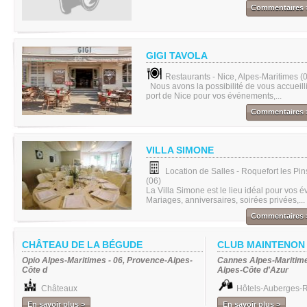
Commentaires 
GIGI TAVOLA
Restaurants - Nice, Alpes-Maritimes (
Nous avons la possibilité de vous accueilli
port de Nice pour vos événements,...
Commentaires 
VILLA SIMONE
Location de Salles - Roquefort les Pin
(06)
La Villa Simone est le lieu idéal pour vos 
Mariages, anniversaires, soirées privées,...
Commentaires 
CHÂTEAU DE LA BÉGUDE
CLUB MAINTENON
Opio Alpes-Maritimes - 06, Provence-Alpes-
Cannes Alpes-Maritime
Côte d
Alpes-Côte d'Azur
Châteaux
Hôtels-Auberges-R
En savoir plus >
En savoir plus >