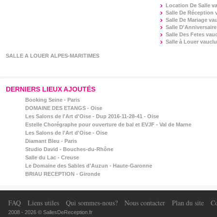
Location De Salle
v
Salle De Réception
Salle De Mariage
va
Salle D'Anniversair
Salle Des Fetes
vau
Salle à Louer
vaucl
SALLE A LOUER ALPES-MARITIMES
DERNIERS LIEUX AJOUTÉS
Booking Seine - Paris
DOMAINE DES ETANGS - Oise
Les Salons de l'Art d'Oise - Dup 2016-11-28-41 - Oise
Estelle Chorégraphe pour ouverture de bal et EVJF - Val de Marne
Les Salons de l'Art d'Oise - Oise
Diamant Bleu - Paris
Studio David - Bouches-du-Rhône
Salle du Lac - Creuse
Le Domaine des Sables d'Auzun - Haute-Garonne
BRIAU RECEPTION - Gironde
FAQ
Liens utiles
Qui sommes-nous?
Nous contacter
Plan du site
Co
2008 - 2026 © SallesDeReception.fr