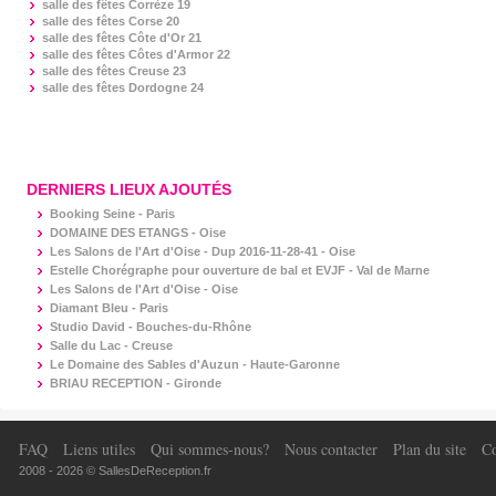
salle des fêtes
Corrèze 19
salle des fêtes
Corse 20
salle des fêtes
Côte d'Or 21
salle des fêtes
Côtes d'Armor 22
salle des fêtes
Creuse 23
salle des fêtes
Dordogne 24
DERNIERS LIEUX AJOUTÉS
Booking Seine - Paris
DOMAINE DES ETANGS - Oise
Les Salons de l'Art d'Oise - Dup 2016-11-28-41 - Oise
Estelle Chorégraphe pour ouverture de bal et EVJF - Val de Marne
Les Salons de l'Art d'Oise - Oise
Diamant Bleu - Paris
Studio David - Bouches-du-Rhône
Salle du Lac - Creuse
Le Domaine des Sables d'Auzun - Haute-Garonne
BRIAU RECEPTION - Gironde
FAQ
Liens utiles
Qui sommes-nous?
Nous contacter
Plan du site
Co
2008 - 2026 © SallesDeReception.fr