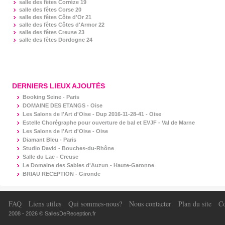
salle des fêtes
Corrèze 19
salle des fêtes
Corse 20
salle des fêtes
Côte d'Or 21
salle des fêtes
Côtes d'Armor 22
salle des fêtes
Creuse 23
salle des fêtes
Dordogne 24
DERNIERS LIEUX AJOUTÉS
Booking Seine - Paris
DOMAINE DES ETANGS - Oise
Les Salons de l'Art d'Oise - Dup 2016-11-28-41 - Oise
Estelle Chorégraphe pour ouverture de bal et EVJF - Val de Marne
Les Salons de l'Art d'Oise - Oise
Diamant Bleu - Paris
Studio David - Bouches-du-Rhône
Salle du Lac - Creuse
Le Domaine des Sables d'Auzun - Haute-Garonne
BRIAU RECEPTION - Gironde
FAQ
Liens utiles
Qui sommes-nous?
Nous contacter
Plan du site
Co
2008 - 2026 © SallesDeReception.fr