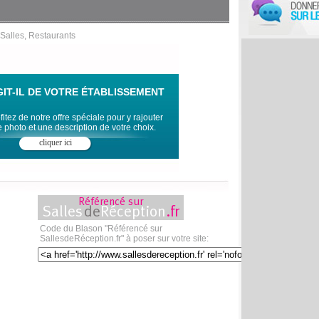
Salles, Restaurants
GIT-IL DE VOTRE ÉTABLISSEMENT
fitez de notre offre spéciale pour y rajouter
 photo et une description de votre choix.
cliquer ici
Code du Blason "Référencé sur
SallesdeRéception.fr" à poser sur votre site: