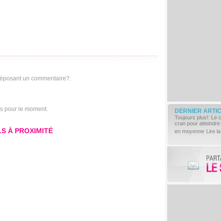
déposant un commentaire?.
is pour le moment.
DERNIER ARTI
Toujours plus!: Le 
cran pour atteindre
S À PROXIMITÉ
en moyenne
Lire la