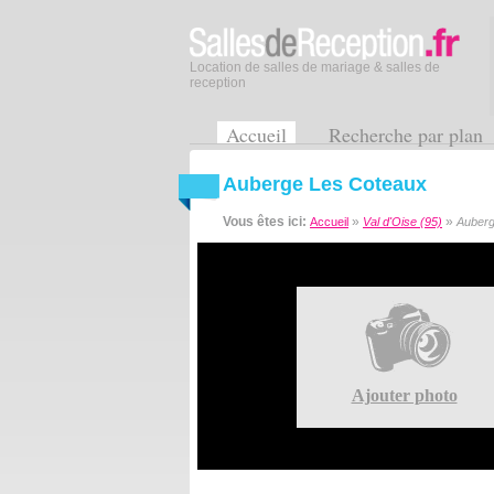
Location de salles de mariage & salles de
reception
Accueil
Recherche par plan
Auberge Les Coteaux
Vous êtes ici:
»
»
Accueil
Val d'Oise (95)
Auberg
Ajouter photo