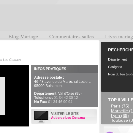
Blog Mariage
Commentaires salles
Livre maria
RECHERCHE 
Département
e Les Coteaux
Catégorie
INFOS PRATIQUES
Nom du lieu
(opti
Adresse postale :
46-48 avenue du Maréchal Leclerc
95000 Boisemont
Département
: Val d'Oise (95)
Téléphone:
01 34 42 30 12
TOP 8 VILL
No Fax:
01 34 46 90 94
Paris (75)
Marseille (
VISITER LE SITE
Lyon (69)
Auberge Les Coteaux
Toulouse (3