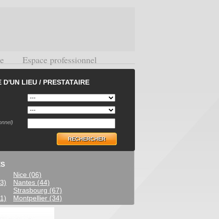
ge
Espace professionnel
D'UN LIEU / PRESTATAIRE
onnel)
RECHERCHER
ES
Nice (06)
13)
Nantes (44)
Strasbourg (67)
1)
Montpellier (34)