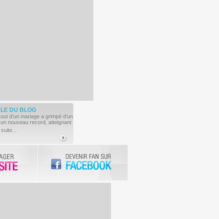
CLE
DU BLOG
cout d’un mariage a grimpé d’un
 un nouveau record, atteignant
 suite...