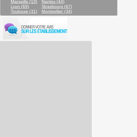
Marseille (13)
Nantes (44)
Lyon (69)
Strasbourg (67)
Toulouse (31)
Montpellier (34)