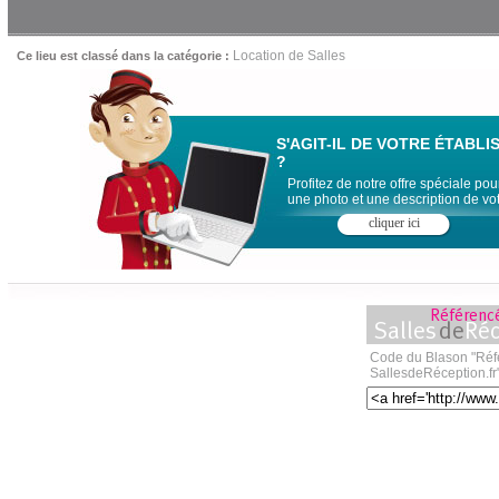
Location de Salles
Ce lieu est classé dans la catégorie :
S'AGIT-IL DE VOTRE ÉTABL
?
Profitez de notre offre spéciale pou
une photo et une description de vot
cliquer ici
Code du Blason "Réf
SallesdeRéception.fr" 