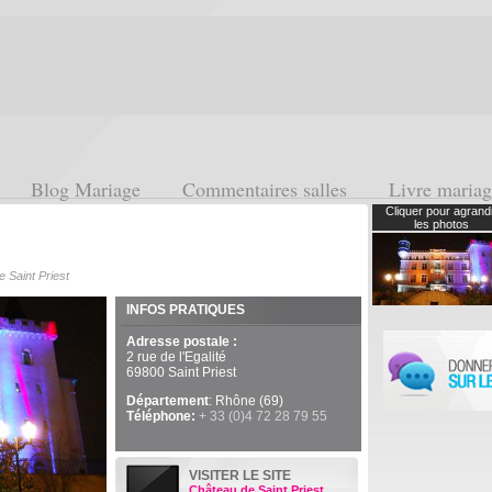
Blog Mariage
Commentaires salles
Livre maria
Cliquer pour agrand
les photos
 Saint Priest
INFOS PRATIQUES
Adresse postale :
2 rue de l'Egalité
69800 Saint Priest
Département
: Rhône (69)
Téléphone:
+ 33 (0)4 72 28 79 55
VISITER LE SITE
Château de Saint Priest