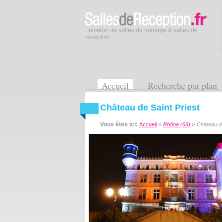
Location de salles de mariage & salles de
reception
Accueil
Recherche par plan
Château de Saint Priest
Vous êtes ici:
»
»
Accueil
Rhône (69)
Château de