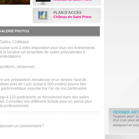
PLAN D'ACCÈS
Château de Saint Priest
GALERIE PHOTOS
 Salles, Châteaux
ançaise sont à votre disposition pour tous vos évènements
à la location un ensemble de salles polyvalentes à
nifestations :
xpositions, showroom,
 une préparation minutieuse et un service haut de
tives près de Lyon (jusqu'à 500 invités) pourra être
u gastronomique assurée par l'un de nos partenaires
squ'à 120 participants se dérouleront dans des salles
. Consultez nos différents forfaits pour en savoir plus
ts professionnels.
DERNIER ART
Toujours plus!: L
d’un cran pour a
atteignant en mo
déposant un commentaire?.