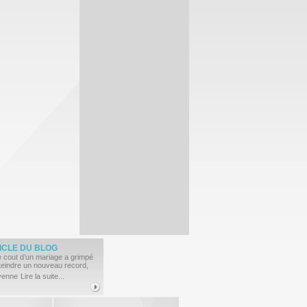
ICLE
DU BLOG
e cout d’un mariage a grimpé
tteindre un nouveau record,
yenne
Lire la suite...