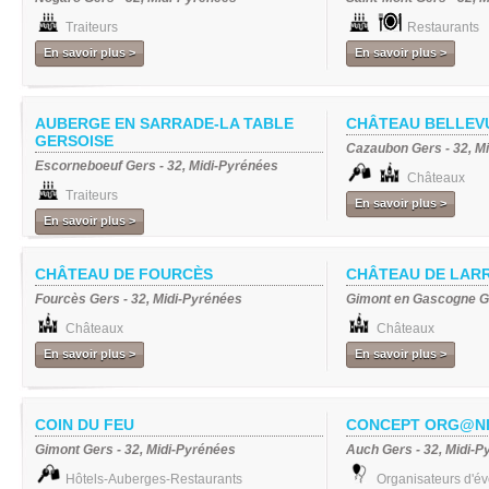
Traiteurs
Restaurants
En savoir plus >
En savoir plus >
AUBERGE EN SARRADE-LA TABLE
CHÂTEAU BELLEV
GERSOISE
Cazaubon Gers - 32, M
Escorneboeuf Gers - 32, Midi-Pyrénées
Châteaux
Traiteurs
En savoir plus >
En savoir plus >
CHÂTEAU DE FOURCÈS
CHÂTEAU DE LAR
Fourcès Gers - 32, Midi-Pyrénées
Gimont en Gascogne Ge
Châteaux
Châteaux
En savoir plus >
En savoir plus >
COIN DU FEU
CONCEPT ORG@NI
Gimont Gers - 32, Midi-Pyrénées
Auch Gers - 32, Midi-
Hôtels-Auberges-Restaurants
Organisateurs d'é