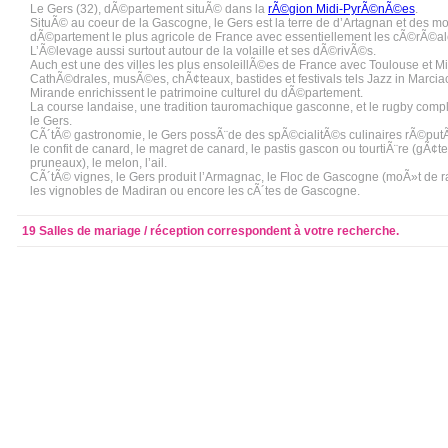
Le Gers (32), dÃ©partement situÃ© dans la
rÃ©gion Midi-PyrÃ©nÃ©es
.
SituÃ© au coeur de la Gascogne, le Gers est la terre de d’Artagnan et des mo
dÃ©partement le plus agricole de France avec essentiellement les cÃ©rÃ©ale
L’Ã©levage aussi surtout autour de la volaille et ses dÃ©rivÃ©s.
Auch est une des villes les plus ensoleillÃ©es de France avec Toulouse et Mi
CathÃ©drales, musÃ©es, chÃ¢teaux, bastides et festivals tels Jazz in Marci
Mirande enrichissent le patrimoine culturel du dÃ©partement.
La course landaise, une tradition tauromachique gasconne, et le rugby complÃ
le Gers.
CÃ´tÃ© gastronomie, le Gers possÃ¨de des spÃ©cialitÃ©s culinaires rÃ©put
le confit de canard, le magret de canard, le pastis gascon ou tourtiÃ¨re (g
pruneaux), le melon, l’ail.
CÃ´tÃ© vignes, le Gers produit l’Armagnac, le Floc de Gascogne (moÃ»t de r
les vignobles de Madiran ou encore les cÃ´tes de Gascogne.
19 Salles de mariage / réception correspondent à votre recherche.