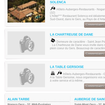
SOLENCA
Hôtels-Auberges-Restaurants - Nogar
(32)
L’hôtel*** Restaurant Solenca est idéaleme
Sud-Ouest, dans le Gers, au Pays de d’Arta
Commentaires 
LA CHARTREUSE DE DANE
Demeure de caractère - Saint Jean Po
La Chartreuse de Dane vous invite dans so
plein coeur du Gers. Beaucoup de caractère
Commentaires 
LA TABLE GERSOISE
Hôtels-Auberges-Restaurants - G
A la Table Gersoise, nous organisons vos 
à votre service et à même...
Commentaires 
ALAIN TARBE
AUBERGE DE SAI
Nogaro Gers - 32, Midi-Pyrénées
Saint-Mont Gers - 32, 