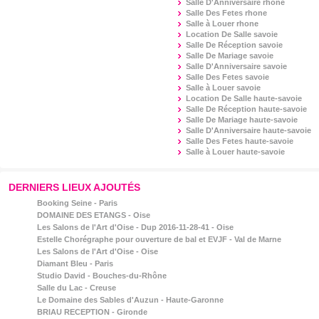
Salle D'Anniversaire
rhone
Salle Des Fetes
rhone
Salle à Louer
rhone
Location De Salle
savoie
Salle De Réception
savoie
Salle De Mariage
savoie
Salle D'Anniversaire
savoie
Salle Des Fetes
savoie
Salle à Louer
savoie
Location De Salle
haute-savoie
Salle De Réception
haute-savoie
Salle De Mariage
haute-savoie
Salle D'Anniversaire
haute-savoie
Salle Des Fetes
haute-savoie
Salle à Louer
haute-savoie
DERNIERS LIEUX AJOUTÉS
Booking Seine - Paris
DOMAINE DES ETANGS - Oise
Les Salons de l'Art d'Oise - Dup 2016-11-28-41 - Oise
Estelle Chorégraphe pour ouverture de bal et EVJF - Val de Marne
Les Salons de l'Art d'Oise - Oise
Diamant Bleu - Paris
Studio David - Bouches-du-Rhône
Salle du Lac - Creuse
Le Domaine des Sables d'Auzun - Haute-Garonne
BRIAU RECEPTION - Gironde